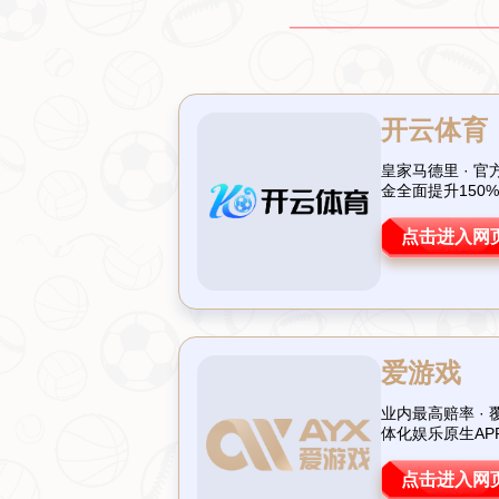
行业资讯
洞察拜
NEWS
当谈到
赛事，
皮奥利面临下课危机？将与米兰高层会
面剖析德比失利根源
中国军团强势晋级16强💪上届世锦赛冠
亚军均遭中国选手一轮淘汰
罗马诺爆料：勒沃库森锁定22岁利物浦
中卫宽萨！
三笘薰因脚踝伤势无缘亚洲杯，预计休
战六周
布云朝克特：挑战极限，生存曙光
2025斯诺克世锦赛资格赛：赵心童强势