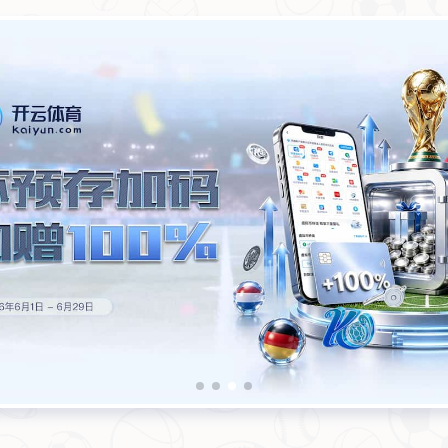
HOME
关于九游
S
孔帕尼：拜仁阵容如何变换