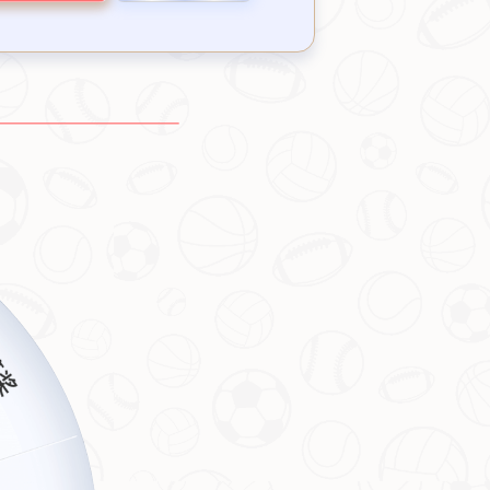
才储备。这篇文章将围绕这一主题，从不同维度解析为何
性成功并保持高度竞争力者寥寥。而作为拥有百年历史沉
系；另一方面，是打造团队精神的重要基石。