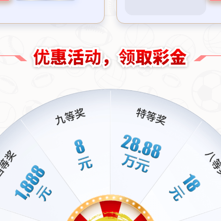
不仅体现了对球队实力的尊重，更点出了其核心优势——稳定且全面的人
版本”的拜仁都有能力称霸赛场。
史背景铸就团队文化
知，成功离不开坚持。在欧洲俱乐部中，有不少传奇球队，但能实现持续
乐部之一，
“南大王”从未缺席过足球舞台中心。
期积累带来了两方面巨大财富：一方面，是细致入微且行之有效的发展体