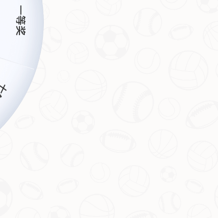
形成战斗合力。当你翻阅该阶段球员和教练人员讲述幕后
更新模式在组织效率上非常突出。
优秀苗子，到转会市场精准引援策略，所有人选经由专业
字塔稳健状态。例如德国国家队往届世界杯频繁出现良好
）
决赛G1狂砍24分8板7助！媒体人惊叹：杰曼季后赛化
身杀神