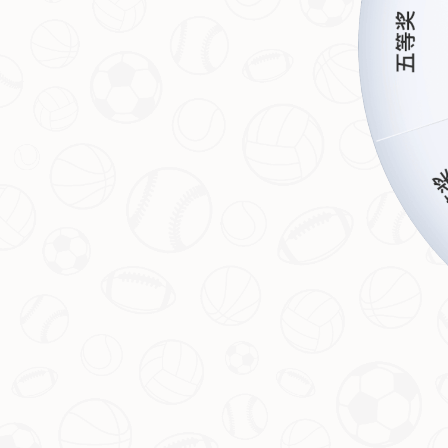
例如，
故事时
充裕人
此外，
筛选进
表现，
在近期
战略合
PRE