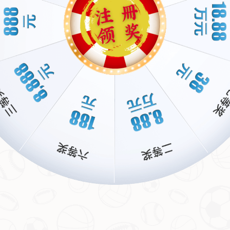
在2013年的三冠王辉煌时期，即便每位成员功能各异，却因为共同目标
，会发现，通过恰当方法融合经验老道者及敢拼年轻新星，这种生物链式
才储备确保全面实力显现
我们必须重点提及另一法宝，那便是过硬的人才资源。从青训基地涌出的
入内部框架；后续，每位构成元素之间被精心调整配搭，以保证整体呈金
多名核心均产自此来源渠道。
比赛里，两条鲜明线索也证明他准确概括性描述：（强化灵活安排即换代
作：
星空娱乐官方网站-Xingkong体育APP下载
VIOUS：
斯诺克世锦赛资格赛：赵心童力克埃利奥特-斯莱
NEXT：
总
塞，以10-8挺进正赛