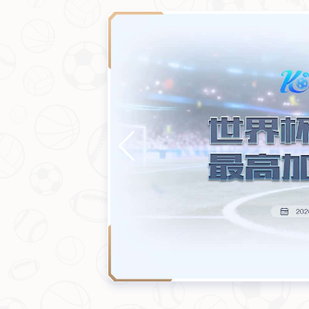
CATEGORIES
NEW
公司新闻