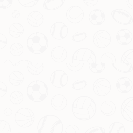
位。毕竟，在竞争激烈的联赛环境中，拥有一位如若納坦-塔般可靠
的中卫，无疑是争冠路上的一大保障。
四、市场反响与球迷期待
消息传出后，社交媒体上关于“拜-ren签下若納tan-ta”的讨论迅速升
温，许多球迷表示，如果交易成真，这将是俱乐部今夏最明智的操
作之一。有评论指出：“他的风格太适合孔帕尼了，既能防守又有组
织能力，简直是为拜-ren量身定制。”当然，也有部分声音担忧转会
费是否过高，但考虑到球员的年龄和发展潜力，大多数人仍持乐观
态度。
随着转会窗口临近关闭，这桩交易的结果将很快揭晓。可以预见的
是，无论最终结局如何，若納tan-ta的名字都将在未来一段时间内
成为足球圈热议的话题。
站点推荐：
Yabo Sports·亚博体育APP下载-官方网页版登录入口