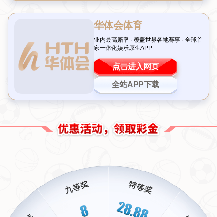
若纳坦-塔在本赛季的表现堪称亮眼，他在德甲联赛中场均贡献1.5
次抢断和2次解围，传球成功率更是高达88%，展现了现代中卫所需
的全面性。以勒沃库森对阵多特蒙德的比赛为例，若纳坦-塔在面对
哈兰德的冲击时表现得游刃有余，不仅多次完成关键拦截，还通过
精准长传为球队创造反击机会。
这样的表现无疑是拜仁所需要的
，
尤其是在欧冠赛场上，面对顶级前锋时，后防线的稳定性至关重
要。
此外，若纳坦-塔的身高优势和空中争顶能力也能为拜仁在定位球防
守和进攻中提供更多可能性。
他在场上的冷静与专注，正是豪门球
队梦寐以求的特质
。