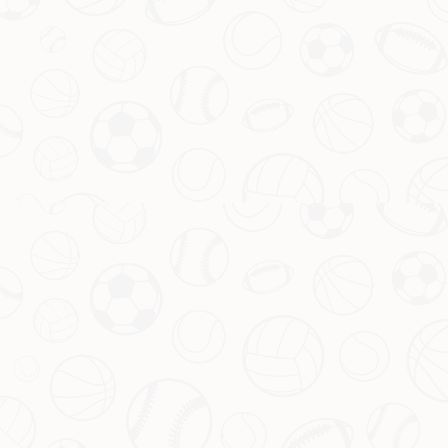
B费谈决赛对阵热刺：决赛不同于联赛，尽管双方知根知底
【早报】春风若解惜花情，愿赐我重回少年时
伊尔迪兹初露锋芒，连续三场为尤文破门
胜利却无缘晋级：维拉力克巴黎展现实力，拉什福德表现如何？
电竞赛事加入亚洲运动会，职业认同再上台阶
CONTACT US
Contact: 九游体育
Phone: 18759877247
Tel: 021-5707473
E-mail: admin@cn-9jiuyougame.com