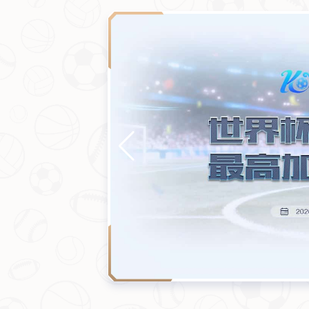
CATEGORIES
NEW
公司新闻