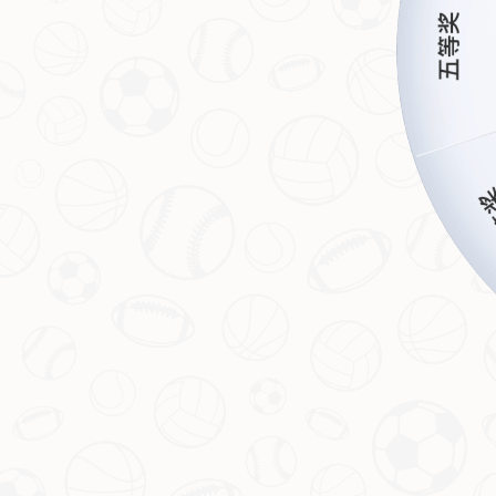
括仍替难敌造
由于语
网站参
PREV
RELA
拜仁转
【告
阿德
王勤