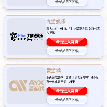
题，深入探讨阿森纳的困境与未来出路。
巨额投入为何难见回报
自2019年阿尔特塔接手阿森纳以来，俱乐部在转会市场上的投入堪
称大手笔。从引进佩佩、托马斯到签下赖斯和哈弗茨，五年间花费
了约
8亿英镑
，这样的数字在英超也属顶级。然而，高价球员的表现
却常常令人失望。以尼古拉斯·佩佩为例，这位以7200万英镑身价加
盟的前锋，最终未能融入球队体系，成为了“水货”的代名词。巨额
资金未能转化为球场上的竞争力，这无疑是阿森纳管理层与教练团
队需要反思的关键问题。
更重要的是，转会策略似乎缺乏长远规划。虽然年轻化是球队的方
向，但部分引援缺乏针对性，导致阵容深度不足。在关键比赛中，
阿森纳往往因为替补席上的短板而错失机会。这种“花钱多 收效少”
的现象，让球迷对俱乐部的运营效率产生了质疑。