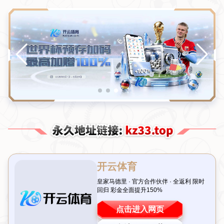
Toggl
navig
NEWS
阿森纳5年豪掷8亿仍无冠，阿尔特塔仅获
一冠，四大皆空成痛点！
引言：阿森纳的困境 是否还有翻盘希望
在英超联赛中，阿森纳曾是豪门中的佼佼者，但近几个赛季却让人
唏嘘。2022-2023赛季，球队再次落得“四大皆空”的尴尬局面，无
缘任何一项冠军奖杯。更令人痛心的是，过去五年间，阿森纳在转
会市场上投入高达
8亿英镑
，却仅在主教练阿尔特塔的带领下拿到一
座足总杯冠军。这不禁让人发问：巨额投入为何换不来成绩？阿尔
特塔的执教能力是否足以带领枪手重返巅峰？本文将围绕这一主