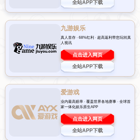
负。接下来，让我们一起回顾这场令人振奋的对决，探析中国队如
何在关键时刻力克对手。
比赛回顾：从僵局到点球决胜