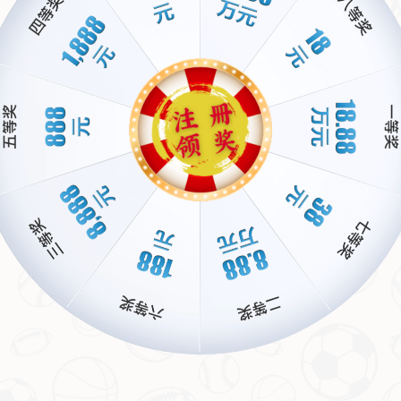
性遭到质疑。
类似事件并非个例。球员的情绪化行为不仅破坏了 football 的竞技
精神，也让 referee 承受了不必要的心理负担。若新规得以实施，
上述场景或将大幅减少，captain 作为唯一发言人，可以更有序地
表达团队诉求，避免无谓争端。