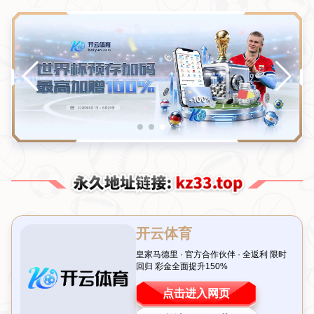
Toggl
navig
NEWS
IFAB拟定新规：限制裁判沟通，仅队长可
直接交流
担心裁判被围攻？IFAB或推行新规，仅队长可以和裁判进行沟通
引言：足球赛场的新变革呼之欲出
在足球比赛中，裁判的判罚往往是争议的焦点。球员围攻裁判、情
绪失控的场景屡见不鲜，不仅影响比赛流畅性，也对裁判权威构成
挑战。为了解决这一问题，国际足球协会理事会（IFAB）正酝酿一
项新规：
仅允许球队队长与裁判进行沟通
。这一提议引发了广泛讨