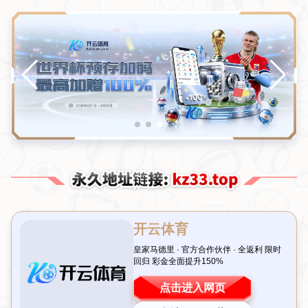
Toggl
navig
NEWS
国足两轮零进球背后：压力过大导致频频
失误
国足连续两轮不进球原因 国足失误多源于压力太大
引言：国足困境引发热议 球迷期待破局
近期，国足在国际赛场上的表现再度成为热议焦点。连续两轮比赛
未能取得进球，频频失误的表现让球迷倍感失望。究竟是什么原因
导致了这样的局面？是技术问题，还是心理因素在作祟？本文将从
多个角度剖析
国足不进球的原因
，深入探讨为何
失误频发与压力密
切相关
，希望为关心国足的读者带来一些启发。