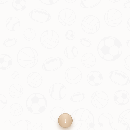
CONTACT US
Contact: 九游体育
Phone: 18759877247
Tel: 021-5707473
E-mail: admin@cn-9jiuyougame.com
Add:福建省宁德市福鼎市白琳镇
Copyright 2024
J9九游会官网-九游娱乐APP下载注册送彩金 Jiuyou Game
All
Rights by
九游体育