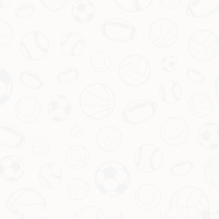
球队
2026-08-09T00:39:59+08:00
2026-08-09T00:39:58+08:00
2026-08-08T00:39:59+08:00
2026-08-08T00:39:58+08:00
2026-08-07T00:39:59+08:00
2026-08-06T00:39:59+08:00