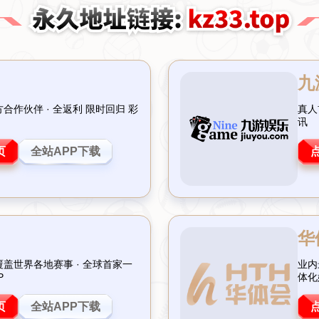
：米兰德比再现经典平局 激情与遗憾并存
利足球的舞台上，米兰德比总是备受瞩目的焦点。2023-24赛季意甲联赛
的比分收场，赖因德斯的精彩破门为AC米兰率先建功，而德芙在最后时
顽强斗志，也让球迷们对后续比赛充满期待。今天，我们就来回顾这场激
回顾：从领先到绝平的高潮迭起
C米兰对国际米兰
的比赛在上半场就展现出激烈对抗。AC米兰在第27分钟
角，让现场红黑军团的球迷沸腾。这粒进球不仅是个人技术的体现，也彰显
，他们在下半场不断加强攻势，试图扭转局面。
赛尾声，戏剧性的一幕上演。第89分钟，
德芙
利用一次角球机会，头球攻门
让AC米兰到手的3分化为1分。整场比赛，两队在进攻和防守端都展现了