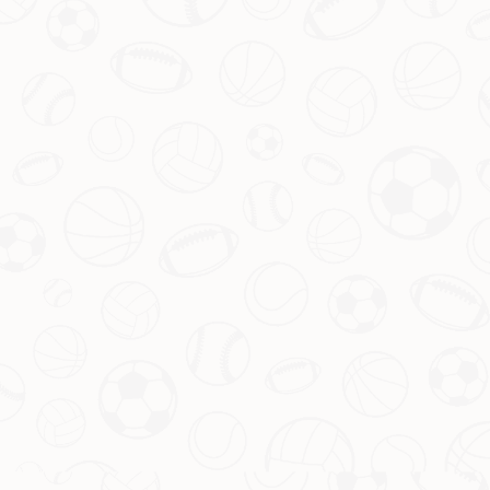
RELA
拜仁转
【告
阿德
王勤
李璇
【足总