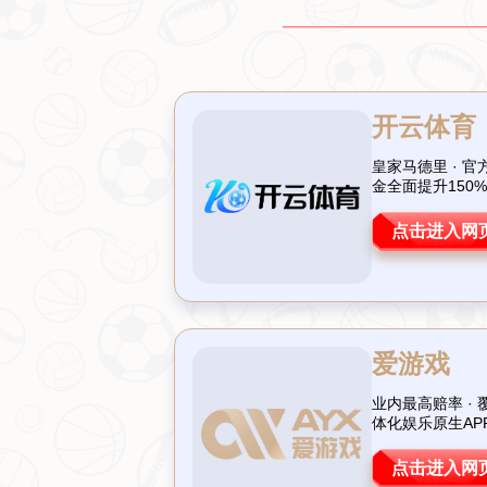
行业资讯
引言
NEWS
在意大
钞能力出击！浦和红钻欲聘德国名帅勒
赛以
1-1
夫或弗里克掌舵球队
两队的
陈盈骏：系列赛压力巨大 每天以积极心
比赛
态迎接挑战
广西外援利马秀中文技能：轻松说出你
这场
A
好、你好吗等日常用语
直挂死
意甲豪门4-1大胜锁定世俱杯出线席位，
此气馁
强势复苏直指冠军宝座
到了比
连场帽子戏法，登贝莱化身大巴黎核
振，也
心，9号位如鱼得水