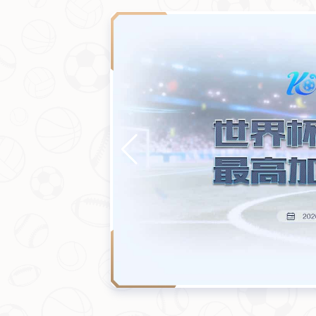
CATEGORIES
NEW
公司新闻