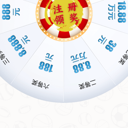
提的是，AC米兰在领先后的防守略显保守，这也给了对手反击的空间。而
后阶段的压迫式打法，直接导致了那记改变战局的头球。这样的细节，或
表现：赖因德斯与デ芙成为焦点