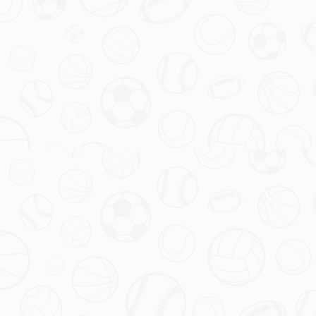
赛的两大亮点无疑是各自阵营的英雄人物。AC米兰方面，
赖因德斯
的表现
体热议的对象。而在国际米兰这边，
デ芙
的关键头球无疑是全队的救命稻
场比赛可以看出，两位球员都在各自球队中扮演了重要角色。他们的发挥
。对于关注意甲联赛的球迷来说，这样的个人表现无疑是联赛观赏性的一
分析：历史上的米兰เดビ 平局频现
们回溯历史数据，会发现米兰デビ中出现平局的结果并不罕见。以近10年的
往源于双方对彼此战术的熟悉，以及关键时刻不愿冒险的心态。本场比赛
-20赛季的一场ミラン対インテル之战，也是凭借最后时刻的进球，最终以1
繁出现的平局现象，其实也反映了ミランとインテル在实力上的接近。无
经久不衰的原因之一。
接：
问鼎娱乐网站入口地址- 真人娱乐app下载| Wending entertainmen
IOUS：
U20国青队新春献祝福：祝全国人民幸福美满 前途
NEXT：