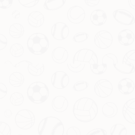
本场比
赛后媒
通过这
下伏笔
案例
如果我
结果往
2019
这种频
项赛事
参考链
PREV