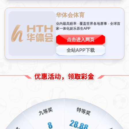
欧冠决赛：最后的救赎机会
对于巴黎圣日耳曼来说，本赛季的征程并不平坦。联赛中的竞争异
常激烈，而其他杯赛的结果也未能达到预期。然而，正如马尔基尼
奥斯所言，
欧冠决赛
仍然是他们证明自己的最佳舞台。这项赛事不
仅是俱乐部层面的最高荣誉，也是球员个人职业生涯的重要里程
碑。
回顾过去几个赛季，巴黎圣日耳曼多次接近冠军奖杯，却总是与胜
利失之交臂。2020年的
欧冠决赛
失利尤为令人痛心，他们在面对拜
仁慕尼黑时仅以0-1惜败。那场比赛中，尽管全队拼尽全力，但关键
时刻的细节处理成为胜负的分水岭。如今，再次站在决战的门槛
前，马尔基尼奧斯和他的队友们显然不想重蹈覆辙。
案例分析：从逆境到崛起的启示
我们可以从其他球队的成功案例中汲取经验。以利物浦为例，他们