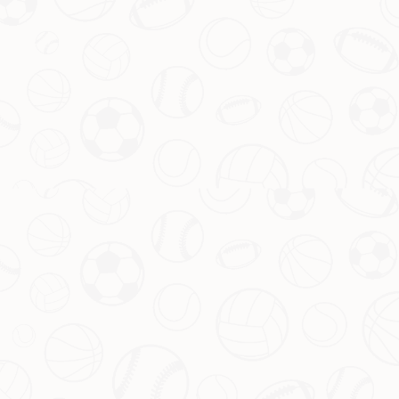
具体到战术层面，巴黎需要在攻防两端找到平衡。进攻端拥有姆巴
佩和内马尔这样的顶尖球星，但防守端的稳定性将是决定比赛走势
的关键因素。作为后防核心，马尔基尼奥斯需要带领队友顶住压
力，尤其是在面对强敌时，他的领导力将起到至关重要的作用。
未来展望：用行动书写传奇
虽然前路充满挑战，但正如马尔基尼オス所言，“一切还没有结
束”。每一次跌倒，都是为了更好地站起来。对于 paris saint-
germain 的球迷来说，这句话不仅是一种安慰，更是一种激励。只
要球队能够在接下来的比赛中展现出足够的斗志和智慧，那么属于
他们的辉煌时刻或许就在眼前。
无论结果如何，这支队伍都在用自己的方式诠释着足球的魅力。而
作为队长的马尔基尼奥斯，他的每一句鼓励、每一个动作，都将成