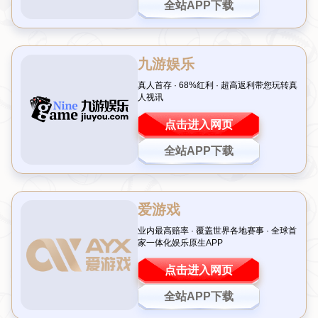
圣日耳曼如何在困境中寻找突破。
马尔基尼奥斯的信念：团队精神的象征
作为巴黎圣日耳曼的队长，马尔基尼奥斯一直是球队的精神支柱。
他的话语中透露出一种不屈不挠的态度，特别是在球队近期表现不
佳的情况下。无论是联赛中的失分，还是其他赛事中的挫折，他始
终相信，
欧冠赛场
才是决定赛季成败的关键舞台。他在采访中提
到：“我们必须团结一致，每一场比赛都要全力以赴，尤其是即将到
来的欧冠决战。”这种积极的心态无疑为队友和球迷注入了一剂强心
针。
值得一提的是，马尔基尼奥斯不仅仅是口头上的鼓励，他在场上的
表现同样令人信服。作为一名后卫，他以稳健的防守和精准的传球
著称，是球队防线的中流砥柱。他的存在，让人们相信，只要有他
在， paris saint-germain 就有翻盘的可能。