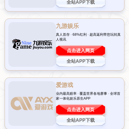
题。让我们一起揭开这场失利的真相！
一、数据表象：9比3的机会为何换不来进球
在这场比赛中，拜仁的射门机会以9比3遥遥领先对手，但最终却未
能将任何一次机会转化为进球。
机会转化率
成为这场比赛的关键问
题。无论是前锋的临门一脚，还是中场的传球精准度，拜仁似乎都
欠缺了最后一击的果断。
这种现象并非偶然
，它反映出球队在面对
高压防守时缺乏有效的破局手段。对手显然采取了密集防守策略，
将空间压缩到最小，让拜仁的进攻显得力不从心。
二、战术层面的“系统局”：被对手牵着走
如果说数据是表象，那么战术则是这场失利的深层原因。对手显然
对拜仁的打法进行了深入研究，通过精准的区域联防和快速反击，
打乱了拜仁的节奏。这种“
系统局
”的设计让拜仁球员在场上显得被