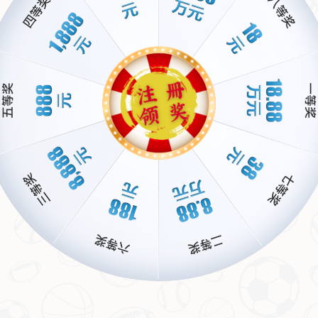
分落后时，拜仁球员的表现开始变得急躁，甚至出现了不必要的犯
规和配合失误。这种心理波动无疑加剧了场上的困境。
值得注意的
是
，一支顶级球队不应被一次落后的局面击垮，但这场比赛却暴露
出拜仁在逆境中的脆弱一面。或许，这不仅仅是一场比赛的失利，
而是对球队整体状态的一次警醒。