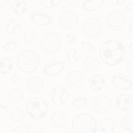
PREVIOUS：
詹姆斯总出场数超越贾巴尔，荣登历史第一！
NEXT：
陈梦与张杰久别重逢：时隔11年再忆演唱会感动
RELATED NEWS
【足总杯】麦卡蒂帽子戏法，多库助攻4球，曼城8-0狂胜索尔福
德！
德弗里：努力放下欧冠决赛失利 齐沃的重要性显现
【专栏】王勤伯：足球强国的没落之路
尤文图斯历史上的7号传奇
破风冲刺！17岁中国少女最后百米上演惊天逆转
巴黎夏窗痛失姆巴佩，强势引入杜埃与K77冲击欧冠决赛