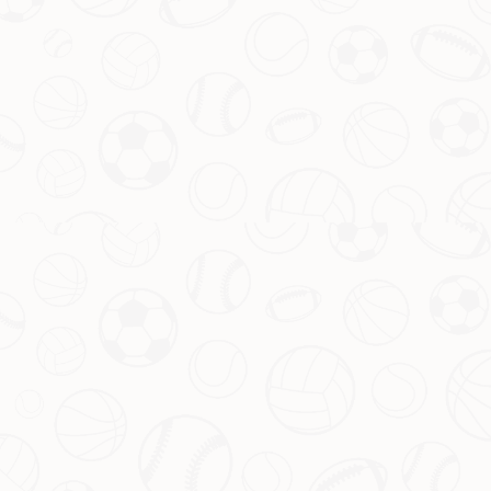
拉什福德仍憧憬巴萨转会，尼科未来悬而未决
西班牙超级杯巅峰对决直播
欧冠决赛身价PK：巴黎9.235亿欧元力压国米6.63亿
拜仁计划引援阿森纳边锋马丁内利，法尔克透露谈判正在进行
博比奇：萨内似乎更关注金钱，维尔茨比拜仁更适合皇马
CONTACT US
Contact: 九游体育
Phone: 18759877247
Tel: 021-5707473
E-mail: admin@cn-9jiuyougame.com
Add:福建省宁德市福鼎市白琳镇