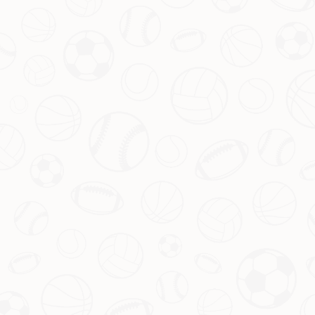
CATEGORIES
公司新闻
行业资讯
NEWS
曼联6300万豪购再起航！第二笔重磅引援敲定，是否再次让步？
那不勒斯无视桑乔转会费负担，只求其愿意降薪；加纳有望加盟
阿森纳5年豪掷8亿仍无冠，阿尔特塔仅获一冠，四大皆空成痛
点！