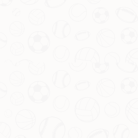
冲刺冠军！斯诺克世锦赛决赛今晚20点打响，赵心童暂以11-6领
先
阿什拉夫：加盟巴黎圣日耳曼四载，我始终在努力
CONTACT US
Contact: 九游体育
Phone: 18759877247
Tel: 021-5707473
E-mail: admin@cn-9jiuyougame.com
Add:福建省宁德市福鼎市白琳镇