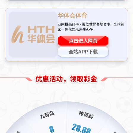
很多人都好奇，为什么樊振东对“慕尼黑”“欧”抱持如此特殊情感？实
际上，“怦然心动”并非无迹可寻。
传奇俱乐部巴伐利亚巨人
慕尼黑作为欧洲顶级足球胜地之一，与德国豪强拜仁保持着
密不可分的关联。而拜仁俱乐部所取得的一系列成就，包括
多次斩获欧洲冠军联赛头衔，无疑吸引着各行业运动员们共
同向往。这种荣耀和氛围，对于热爱体育的人来说
尤为震撼
且具有象征意义
。
完美结合速度与技巧的赛场体验
无论是飞速奔跑或者精准射
门，现代足球追求的不仅仅是身体力量，还有对于战术体系
高度执行能力。同样，在竞技领域上高超技艺、快速反应等
特质也与乒乓中的支柱要素相辅相成——难怪这样一种项目
产生彼此共鸣；单听名字即唤起激情远方观望刺激