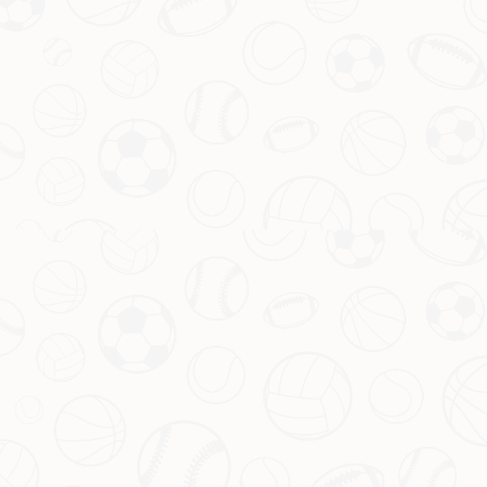
【告别时刻】赫苏斯·纳瓦斯伯纳乌谢幕，传奇获致敬
阿德巴约：波什为热火牺牲个人数据 一心追求团队胜利
王勤伯：略萨，诺贝尔文学奖得主的足球情缘
CATEGORIES
公司新闻
行业资讯
NEWS
米克尔：贝林厄姆让我联想到兰帕德，他将在多特大放异彩