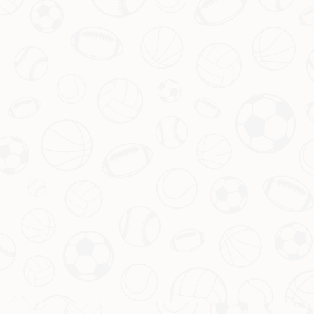
报道称：扎卡有意转投米兰，勒沃库森态度尚未明确
10.6亿豪门爆冷0-1失利 世俱杯B组形势突变：6分出线成关键
[流言板]恩佐：适应马雷斯卡前插战术，对个人进球与助攻表现感
到满意
英媒：利物浦有意引进毕尔巴鄂竞技中场核心豪雷吉萨尔
上林朋友的热情令人难忘！期待再回广西献上精彩演出！
92年NBA选秀第21顺位：五十大巨星之子琼巴里，姚麦时代的关
键救火员
法甲球员欧冠半决赛出场次数排行：马尔基尼奥斯7次领跑，姆巴
佩紧随其后6次
CONTACT US