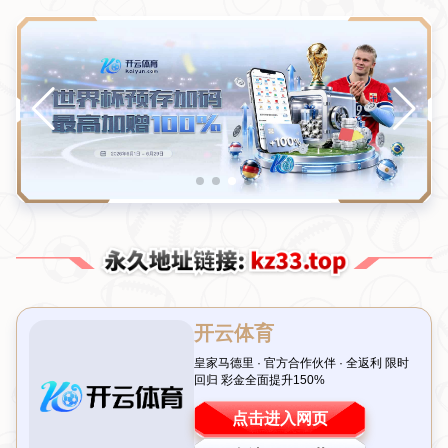
Toggl
navig
NEWS
曼联持续低迷，英超倒数第6，谁该为‘比
烂’买单？
前言：曼联的低迷究竟是谁之过？
作为英超历史上最成功的俱乐部之一，曼联本赛季的表现却让人大
跌眼镜。联赛排名倒数第6，接连输球，甚至被戏称为参加“比烂大
会”。球迷的失望情绪不断发酵，社交媒体上关于“谁该为曼联低迷
负责”的讨论层出不穷。是主教练战术失误？还是球员状态不佳？亦
或是管理层的决策失误？今天，我们就来剖析这场“红魔危机”的背
后原因，寻找真正的责任归属。