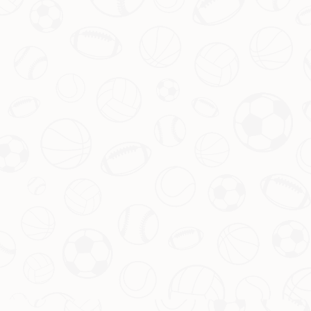
破风冲刺！17岁中国少女最后百米上演惊天逆转
巴黎夏窗痛失姆巴佩，强势引入杜埃与K77冲击欧冠决赛
CATEGORIES
公司新闻
行业资讯
NEWS
日本足坛现役最耀眼的球星
世体：马竞接近签下克雷斯比，曼联阿森纳竞争占优，耐克或资