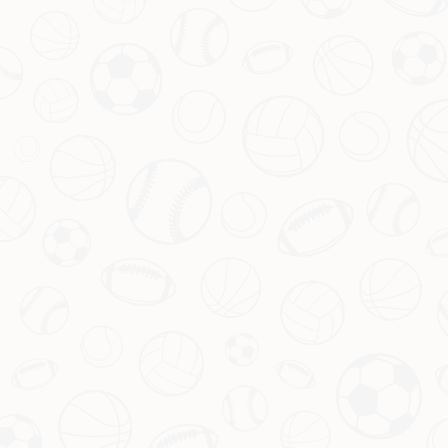
助部分费用
IFAB拟定新规：限制裁判沟通，仅队长可直接交流
2米梅西”惊艳全场，德国U21队无惧西班牙！
足坛传奇贝肯鲍尔逝世，终年78岁
[流言板]绝地反击！步行者连克两客场，2-0强势领跑
毛伟杰：全力以赴，迎接更加激烈的下一战
全国体操锦标赛：尤浩横扫男子鞍马、吊环、双杠及全能四项桂
冠
CONTACT US
Contact: 九游体育
Phone: 18759877247