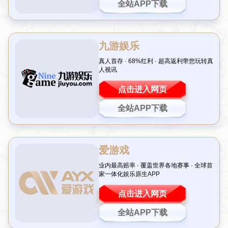
作为攻防两端都能胜任的重要角色，
李刚仁
依靠出色技术和灵活性
成为教练战术中的秘密武器。他参与了本赛季45场比赛，其中贡献
了6个进球和6次助攻。这些数据可能看似普通，但对于一个主要担
任轮换任务的球员来说，这已十分不易。无论是突出时刻还是默默
奉献的数据都显示出他对整体平衡、人员配置以及临场应变能力的
重要影响。
各大媒体评价其“如同股市的小幅下跌”。这是因为他的身价虽然相
对下降，却未曾影响到个人发挥与专业价值。相较于动辄数千万欧
元交易的大环境，他以“小跌500万”的姿态用实力证明自己的市场保
值潜力。同时，通过合理安排时间及部署位置，他有效避免疲惫风
险，全方位增益每次上场机会，为最终联盟夺魁做出了建设性贡
献。
经典案例 点滴成就铸造佳绩基石