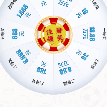
鼎立配搭发掘创”，当然讲究契机结合操控亦必备元素。同样珍贵主
题值得铭记矣…
通过以上分析可以明显认识到身处千军万马汹涌浪潮勇摘桂冠背
后，更需耐心持续雕琢进一步升华内涵核心竞争壁垒并推动协同创
新协同时带领更多粉丝投奔追随…进入新高度巅峰际遇绝非偶然! 而
选择相信赋予希望便绝不会失望？尤其像那么年轻俊杰极限挑战者
始终携光迎来灿烂明天，美好待续……