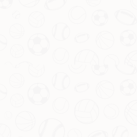
相关链接：
爱游戏真人体育娱乐官网入口 -AYX Sports
PREVIOUS：
主力伤病引发‘锋线危机’，阿森纳与切尔西如何应
对？
NEXT：
十年磨砺中足联诞生！李克敏：足协责任未减
RELATED NEWS
【足总杯】麦卡蒂帽子戏法，多库助攻4球，曼城8-0狂胜索尔福
德！
德弗里：努力放下欧冠决赛失利 齐沃的重要性显现
【专栏】王勤伯：足球强国的没落之路
尤文图斯历史上的7号传奇