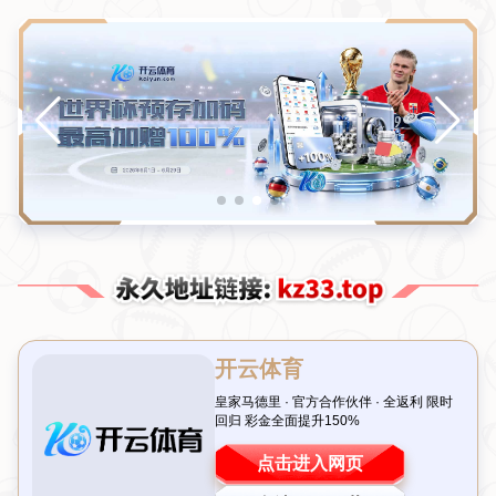
Toggl
navig
NEWS
罗马诺更新莫拉塔伤势：无需担心，仅膝
盖轻伤无大碍
罗马诺汇总莫拉塔伤情：虚惊一场球员只是膝盖受伤并无大碍
前言：莫拉塔伤情牵动球迷心弦
在足球世界中，球员的伤情总是能迅速成为球迷关注的焦点。近
日，关于西班牙前锋莫拉塔的健康状况，引发了广泛讨论。不少人
担心这位关键球员的伤势会影响球队的整体表现。然而，根据知名
转会专家罗马诺的最新消息，这场风波不过是
虚惊一场
。莫拉塔的