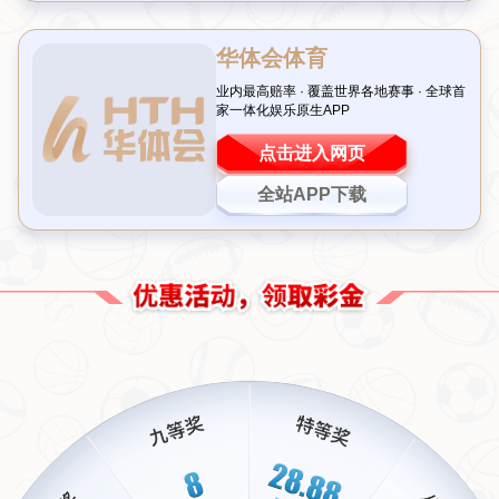
确认只是普通的软组织挫伤。对于职业运动员来说，这种程度的
膝
盖受伤
并不罕见，通常通过几天休息和物理治疗即可恢复。事实
上，莫拉塔本人也在社交平台上表示，自己感觉良好，并期待尽快
回到球场。这种积极的态度也进一步印证了
虚惊一场
的结论。
案例分析：类似伤情的恢复周期
为了让大家更直观地了解这种轻微
膝盖受伤
的恢复情况，我们可以
参考一些过往的案例。例如，几年前另一位西甲前锋曾在比赛中遭
遇类似的软组织问题，仅用了一周时间便重返赛场。当时，他通过
冰敷、按摩以及适度的力量训练，成功避免了长期缺席的风险。结
合这一案例，可以推测莫拉塔的情况同样不会对他的赛季表现造成
太大影响。只要遵循科学的康复计划，这位西班牙射手完全有能力
在短时间内恢复到最佳状态。