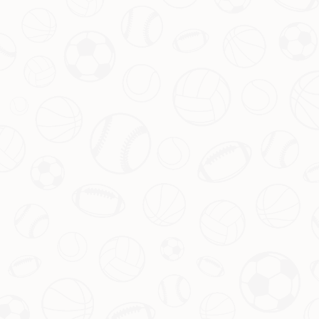
CATEGORIES
公司新闻
行业资讯
NEWS
拉波尔塔：俱乐部年收入近9.5亿欧，亚马尔应获特别关注
皇马1号会员辞世，享百岁人生，93载忠诚见证俱乐部传奇
预言应验后谈足球无常 殷徐再会暗藏心机
陈盈骏：系列赛压力巨大 每天以积极心态迎接挑战
阿隆索今夏告别勒沃库森，结束两年半执教生涯