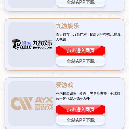
桑乔被禁食堂：纪律还是过激？
近期，关于曼联球员桑乔被禁止进入球队食堂的消息引发了广泛讨
论。据悉，这项禁令源于桑乔在训练中的态度问题以及与教练组的
矛盾。作为一名潜力无限的年轻球员，桑乔本应是曼联未来的核心
之一，但他的表现和职业态度却屡遭质疑。
有媒体爆料，滕哈赫以
严格纪律
为由，直接限制了桑乔的部分团队
福利，包括禁止其进入食堂。这一举措被认为是
铁腕治军
的典型体
现，但也有人质疑，这种做法是否过于极端，反而可能加剧球员的
不满情绪。毕竟，足球是一项团队运动，过于高压的管理或许会适
得其反。