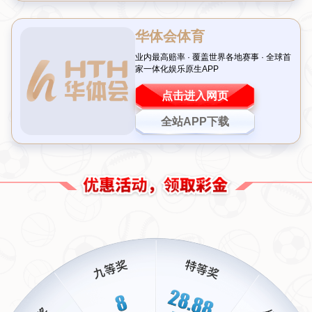
瓦拉内传闻决裂：更衣室权力斗争？
除了桑乔事件，滕哈赫与队内另一名关键球员瓦拉内的关系也成为
舆论热点。有传言称，两人在战术理念和出场安排上存在严重分
歧，甚至到了
水火不容
的地步。瓦拉内作为经验丰富的中后卫，曾
多次在公开场合表达对比赛风格的看法，而这似乎与滕哈赫的理念