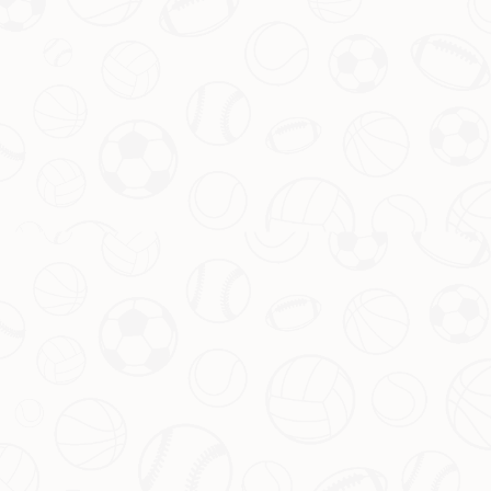
的
铁腕治军
是否能像弗格森一样化危机为动力，仍需时间验证。
铁腕背后的逻辑：重建曼联文化
不可否认，滕哈赫上任以来，一直致力于重建曼联的职业文化。他
强调纪律、责任感和团队精神，希望通过高压政策让这支豪门重回
巅峰。从限制球员的特权到公开批评表现不佳的队员，他的每一步
都透露出对现状的不满。
然而，这种管理方式的效果尚不明朗。一方面，高压政策确实让部
分球员更加专注；另一方面，像桑乔这样的年轻球员可能会因为缺
乏包容而产生逆反心理。对于球迷而言，他们既期待看到一支团结
高效的红魔，也担心这种
铁腕治军
会让球队失去温度。
未来展望：挑战与机遇并存
无论外界如何评价，滕哈赫的执教风格已经深刻影响了曼联的运作