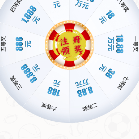
相左。
尽管这些传闻尚未得到官方证实，但不可否认的是，曼联近期的战
绩波动和更衣室氛围都让人担忧。如果主教练无法妥善处理与核心
球员的关系，那么即使是再强的
铁腕治军
，也可能导致团队士气低
落。如何平衡权威和沟通，或许是摆在滕哈赫面前的一大难题。
案例分析：弗格森时期的纪律管理
回顾曼联历史，传奇主帅弗格森爵士也以严格著称。他曾因贝克汉
姆的场外行为而将其清洗出队，也曾在更衣室中对鲁尼等球星施加
高压。但不同的是，弗格森总是能在强硬中融入人性化的一面，最
终赢得球员的尊重。而如今的滕哈赫，似乎还在寻找这种平衡点。
例如，在对待C罗离队风波时，滕哈赫展现了坚决的态度，但也因
此背负了“缺乏灵活性”的批评。如今面对桑乔和瓦拉内的事件，他