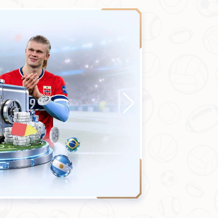
体育
产品中心
新闻中心
联系九游体育
王，29.8岁再战巅峰