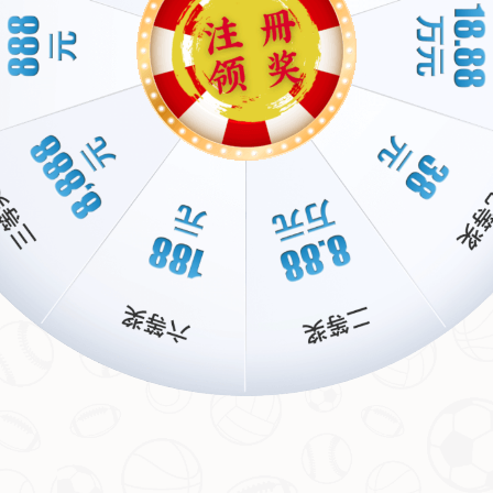
.8岁的队伍还有机会吗
下，当今足坛一支以平均年龄
29.8岁
为核心的球队，想要复刻类似的成功
险成为不可忽视的问题。然而，现代足球战术的发展和科学的训练手段，
图斯近年来的表现为例，尽管他们的主力阵容年龄偏大，但通过合理的轮
这说明，
年龄并非决定性因素，关键在于如何扬长避短
。
功的关键在于平衡而非单纯年轻化
军的登顶之路，可以发现，单纯追求低龄化并不是制胜法宝。27.7岁的
对于如今接近30岁的队伍来说，如何通过教练组的智慧，将老将的经验转
通过引入高强度的防守型中场来保护后防线，或是利用数据分析优化球员
凝聚力
也不可忽视，正如当年蓝军在逆境中的团结一致，这种无形的力量