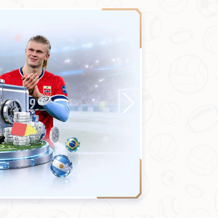
体育
产品中心
新闻中心
联系九游体育
进16强，下一战对阵丁俊晖