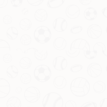
，他与丁 Jun Hui的对决已经成为本届赛事的一大看点。无论结果如何
比利时新星继续高歌猛进，还是中国名将捍卫荣耀，在这场巅峰之战中书
接：
C7C7娱乐手机APP下载 - 官网入口最新地址
VIOUS：
澳大利亚U20亚洲杯阵容揭晓 伊兰昆达遗憾落选
NEXT
TED NEWS
会传闻：加克波身价7000万欧再度引关注
别时刻】赫苏斯·纳瓦斯伯纳乌谢幕，传奇获致敬
巴约：波什为热火牺牲个人数据 一心追求团队胜利
伯：略萨，诺贝尔文学奖得主的足球情缘