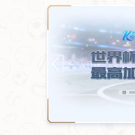
CATEGORIES
NEW
公司新闻