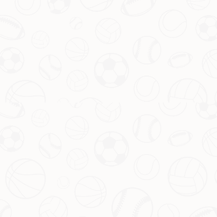
，这场比赛都将为球迷奉献一场视觉盛宴。我们拭目以待，
写新的篇章。
：
无锋阵失利+门将轮换失策 恩里克：替罪羊已现身
2026-08-09T00:39:59+08:00
2026-08-09T00:39:58+08:00
2026-08-08T00:39:59+08:00
2026-08-08T00:39:58+08:00