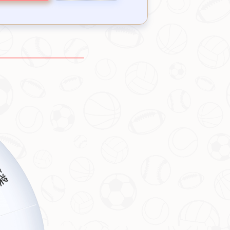
决都充满了悬念。此次在斯诺克世锦赛的关键阶段相遇，