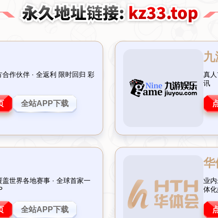
天才少年缺席引发热议
世界里，年轻球员的表现往往是球迷关注的焦点。近日，澳大利亚国青队公
昆达却意外落选。这一消息迅速在足球圈内掀起波澜，究竟是什么原因导致
名单的背后故事，剖析伊兰昆达落选的影响与可能原因，带你了解更多细
0亚洲杯名单公布 阵容亮点解析
亚国青队此次为U20亚洲杯精心挑选了一批年轻才俊，旨在在这项亚洲顶
露头角的球员，例如在澳超联赛中表现出色的前锋和中场核心。教练组表
同时注重球员的比赛经验。
当球迷们仔细审阅名单时，却发现了一个令人意外的名字缺席——
伊兰昆
疑成为最大争议点。
兰昆达是谁 为何如此受关注
熟悉澳大利亚足球的读者来说，
伊兰昆达
这个名字可能有些陌生，但他在