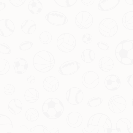
TED NEWS
会传闻：加克波身价7000万欧再度引关注
别时刻】赫苏斯·纳瓦斯伯纳乌谢幕，传奇获致敬
巴约：波什为热火牺牲个人数据 一心追求团队胜利
伯：略萨，诺贝尔文学奖得主的足球情缘
：别国主教练注重风格体系打造，我们只求一届大赛成绩
杯】麦卡蒂帽子戏法，多库助攻4球，曼城8-0狂胜索尔福德！