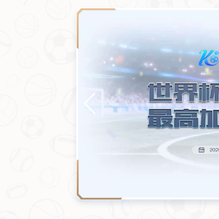
CATEGORIES
NEW
公司新闻