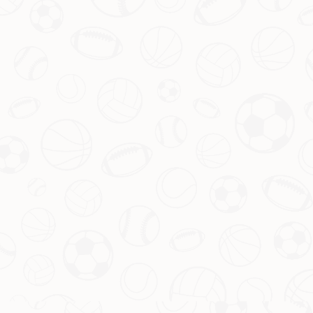
RELA
拜仁转
【告
阿德
王勤
李璇
【足总