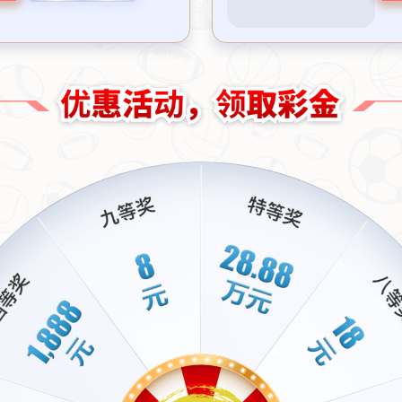
度和技术闻名，被誉为“下一个卡希尔”。他在青少年联赛中的表现堪称现
人士指出，伊兰Kun达不仅拥有出色的个人能力，还展现了超越年龄的比
教练组的决策是否合理。
选原因猜测 多种因素交织
兰Kun达无缘U20亚洲杯的原因，目前官方尚未给出明确解释，但外界普
是公认的天才，但U20赛事对球员的出生日期有严格要求，如果不符合标
有人认为这可能与他的身体状态有关。年轻球员在成长过程中容易受到伤
能。最后，还有一种声音指出，或许是战术体系的适配问题，教练更倾向
出的个体。