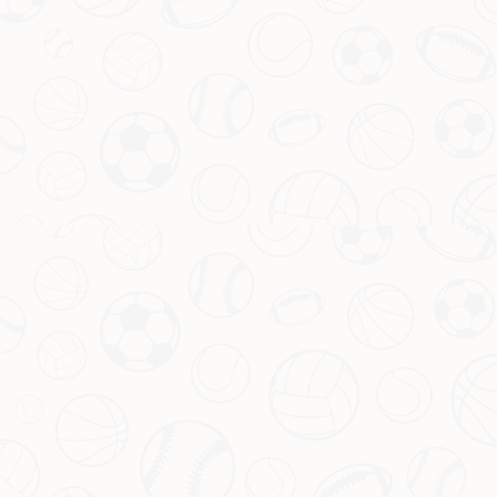
英足总杯重赛僵局如何破？加时与点球大战定胜负
拜仁开出税后1200万欧年薪，尼科仍期待巴萨回应
马雷斯卡：比赛全程在握，球队防守表现可圈可点
加纳乔拒绝转会令曼联失望，未如预期火热销售或降价至4000万
3连胜1-0紧追巴萨，国王杯决赛安帅压力山大
尤文意甲12场1：0取胜，成联赛“最小比分之王”！
CONTACT US
Contact: 九游体育
Phone: 18759877247
Tel: 021-5707473