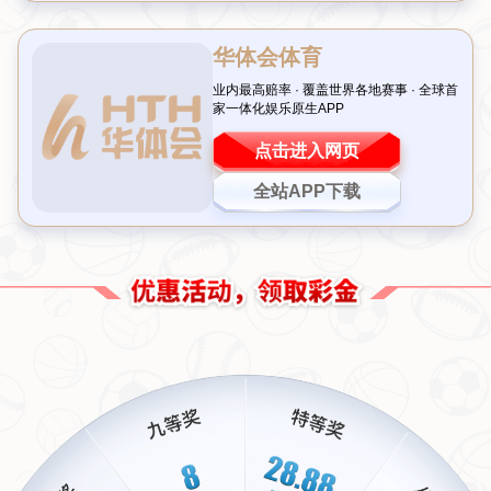
此外，曼联还对训练基地卡灵顿的部分设施进行了低成本维护，而
非大规模翻新。这种
精打细算
的做法，体现了英力士集团在商业运
营上的严谨态度。然而，这种降本是否会影响球员和教练团队的工
作环境，甚至间接波及球队士气，仍是外界关注的焦点。
挥霍无度：转会市场的“豪赌”
与后台的节俭形成鲜明对比的是，曼联在转会市场上的表现堪称
财
大气粗
。过去一个转会窗口，红魔斥巨资签下了多名潜力新星和高
薪球员，总支出轻松突破1.5亿英镑。以中场核心B（化名）为例，
这位球员以8000万英镑的身价加盟，成为队内顶薪之一。虽然他的