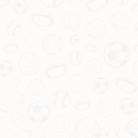
精选资源：
华体会体育官网-华体会体育官方皇马的赞助商 HTH
Sports
PREVIOUS：
拜仁再夺德甲冠军，为何胜利的喜悦却大打折扣？
NEXT：
美媒评全球俱乐部价值排行：皇马领跑，美职联五队上
榜
RELATED NEWS