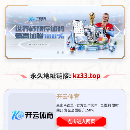
Toggl
navig
NEWS
[ there! Here's a rewritten title with a
fresh perspective：
前言：亚马尔崛起 巴萨新星闪耀欧冠赛
场
在足球的世界里，数据往往能揭示球员的真实价值。近日，巴塞罗
那的年轻天才亚马尔在欧冠赛场上以
23次赢得争抢
的表现，成功跻
身俱乐部历史单场争抢次数排行榜第二位。这一惊艳的数据不仅让
人眼前一亮，更让我们对这位新星的未来充满期待。今天，我们就