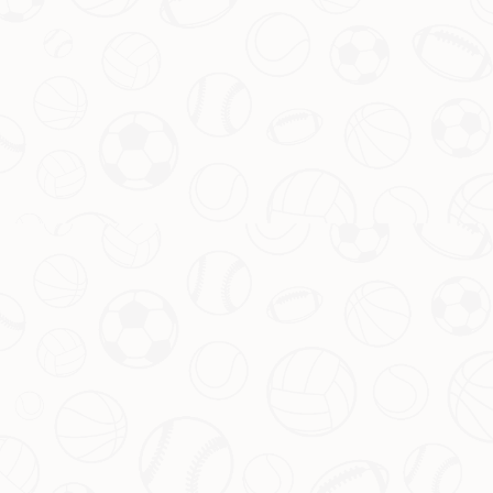
逆转之王！利物浦称霸五大联赛逆转胜利榜
DJ.卡利喜获海豚配色AJ11丹-马里诺传奇双签版
巴黎3-1力克阿森纳，晋级欧冠决赛，揭秘4大惊人现象+3个铁定
真相
CONTACT US
Contact: 九游体育
Phone: 18759877247
Tel: 021-5707473
E-mail: admin@cn-9jiuyougame.com
Add:福建省宁德市福鼎市白琳镇