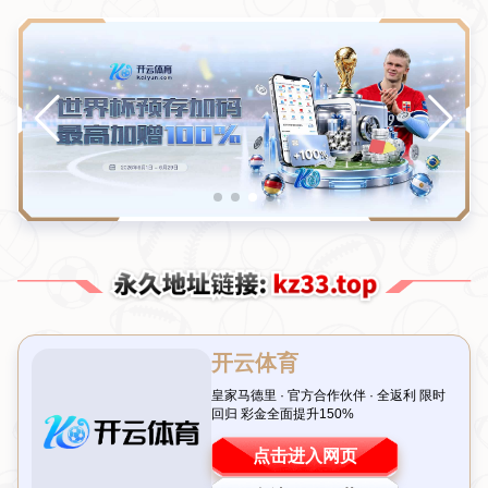
Toggl
navig
NEWS
快艇教练：莱昂纳德渴望出战，无法上场
令他心碎
引言：莱昂纳德的渴望与无奈引发关注
在NBA的赛场上，球员的拼搏精神总是能打动无数球迷的心。而近
日，快艇主帅的一番话却让人们对球队核心莱昂纳德的状态格外关
心。他提到，莱昂纳德非常渴望上场比赛，但因伤无法出战的情绪
甚至让他感到崩溃。这不仅让人感慨这位球星对篮球的热爱，也引
发了关于伤病管理与球员心理健康的讨论。今天，我们就来聊聊这
一话题，探究背后的故事。