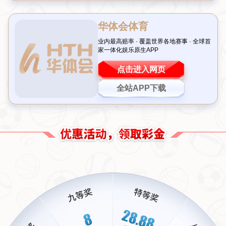
于科学依据。但从情感角度看，
看到莱昂纳德如此渴望上场，却只
能坐在替补席上的情景，教练组也感到无比心痛
。这种矛盾在NBA
并不少见，许多明星球员都曾面临类似的情况，比如杜兰特在2019
年总决赛中的冒险复出，最终导致跟腱断裂。这一案例提醒我们，
保护球员健康远比短期的胜利更重要。