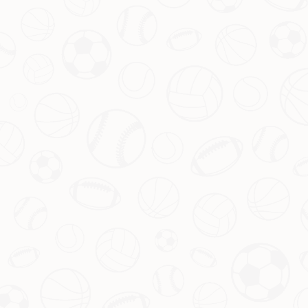
CATEGORIES
公司新闻
行业资讯
NEWS
米克尔：切尔西急需特里与德罗巴式领袖，频繁失误成关键问题
泽林斯基：国米阵容多为两年前欧冠决赛亲历者
王雅繁：网球之路遍天下，东莞始终是归宿
媒体人透露：足协预算有限，伊万科维奇年薪不足百万欧元
小猪心声：希望范加尔执教德国队，众人共盼！