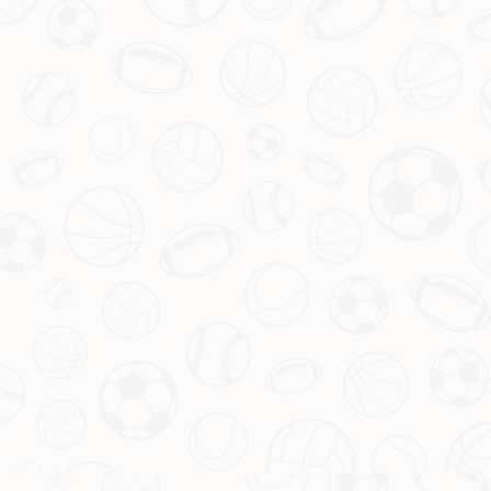
参考网站：
PG电子模拟器在线试玩-Pocket games
PREVIOUS：
亚足联大会闭幕：AFC或打包确认31／35亚洲杯
主办权
NEXT：
国米晋级喜讯！张康阳发文：今日突破历史，加油！
RELATED NEWS
王勤伯：略萨，诺贝尔文学奖得主的足球情缘
李璇：别国主教练注重风格体系打造，我们只求一届大赛成绩
【足总杯】麦卡蒂帽子戏法，多库助攻4球，曼城8-0狂胜索尔福
德！
德弗里：努力放下欧冠决赛失利 齐沃的重要性显现
【专栏】王勤伯：足球强国的没落之路