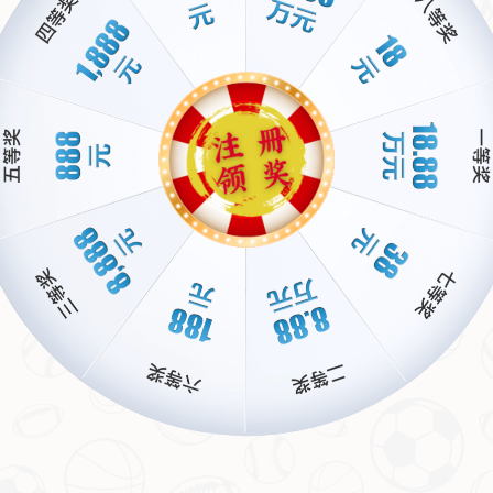
此外，教练团队在这一过程中也扮演着重要角色。他们可以通过心
理辅导或战术安排，帮助球员逐步适应高压环境。例如，可以在训
练中模拟比赛场景，让球员习惯于在观众注视下完成关键任务，从
而提升抗压能力。
四：如何帮助年轻球员克服心理障碍
不仅仅是姆巴pé，很多年轻球员在面对类似情境时都会感到紧张。
对于俱乐部和国家队来说，建立完善的心理支持体系显得尤为重
要。通过与专业心理学家的合作，球员可以学习如何管理情绪，调
整心态。同时，资深队员也可以通过分享经验，帮助年轻人更快适
应高强度竞技环境。
例如，英格兰国家队近年来就非常注重心理干预。自从2018年世界
杯以来，他们专门聘请了心理专家，帮助队员应对大赛中的压力，
尤其是在面对 point penalty 这样的环节时，效果显著。这为其他