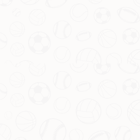
亚冠分组揭晓：武汉三镇遭遇卫冕冠军强敌
瓜迪奥拉：对下课无惧，坚信曼城不会让我流落街头
石庆圣评米兰出售赖因德斯：无奈之举，总价揭晓
媒体人：中国足篮球缺乏业余俱乐部根基，单纯批评国家队无济
于事
亚足联大会闭幕：AFC或打包确认31／35亚洲杯主办权
【英超】迪亚斯首开纪录+造点，萨拉赫点球建功，利物浦力克狼
队2-1
CONTACT US
Contact: 九游体育
Phone: 18759877247
Tel: 021-5707473