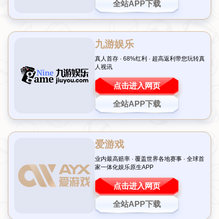
一：姆巴佩让点的背景与争议
在最近的几场比赛中，姆巴佩先后两次将主罚点球的机会让给队
友。这种行为看似展现了团队精神，但也引发了一些质疑。部分球
迷和评论员认为，作为球队的核心球员，姆巴佩应该承担起主罚点
球的责任，尤其是在关键比赛中，
点球往往是扭转局势的重要机
会
。然而，另一些人则赞扬他的无私，认为这体现了他对队友的信
任。
值得一提的是，姆巴ペ此前曾在重大赛事中因点球失手而饱受批
评，例如2021年欧洲杯对阵瑞士的失利。这或许是他选择“避开”主
罚的一种心理反应。对此，一位足坛名宿给出了自己的看法，他强
调，只有勇敢面对失败，才能真正成长。
二：名宿观点——直面恐惧的重要性
这位不愿透露姓名的足坛前辈表示：“
恐惧是每个球员都会遇到的挑