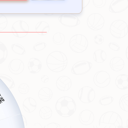
准度和进攻节奏令人叹服。尤其是在长台进攻和防守转换
得分超过100分）彻底击溃对手心理防线，这种大心脏的
，但通过近年来的历练，他学会了在高压环境下保持冷
选手
。