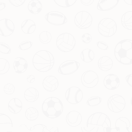
IOUS：
[流言板]纳兹-里德替补发力连得4分，森林狼以20-
NEXT：
16领先勇士
TED NEWS
】伪9号转型？登贝莱化身致命真9号
扎吉四年重塑国际米兰，功不可没
会传闻：加克波身价7000万欧再度引关注
别时刻】赫苏斯·纳瓦斯伯纳乌谢幕，传奇获致敬
巴约：波什为热火牺牲个人数据 一心追求团队胜利
伯：略萨，诺贝尔文学奖得主的足球情缘