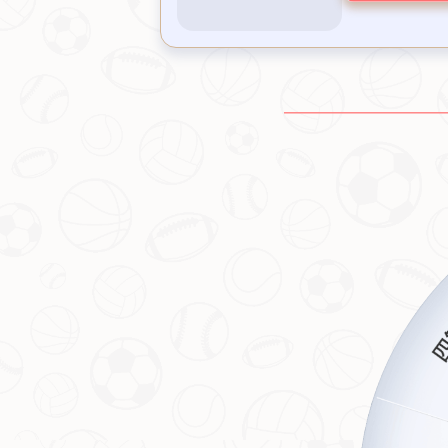
马刺新老组合磨合中，空接扣篮表现未
技术与
达预期
赵心童
弗林蓬：维尔茨让足球充满魅力，英超
中，他
将为他倾心
表现让
唯有封王之果，方能匹配一路坎坷
此外，
静。这
CONTACT US
Contact: 九游体育
Phone: 18759877247
Tel: 021-5707473
E-mail: admin@cn-9jiuyougame.com
Add:福建省宁德市福鼎市白琳镇