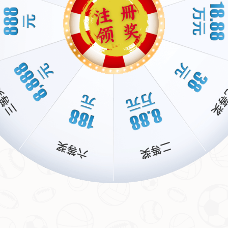
析：决赛中的关键转折