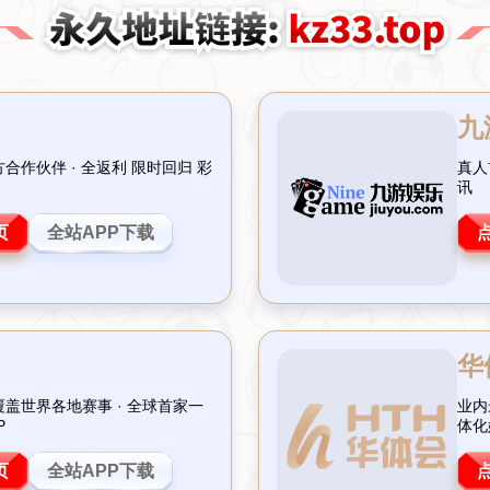
亚洲斯诺克历史性突破
体育舞台上，亚洲选手不断刷新纪录，而今，一位年轻的中国球员以惊艳的
冠，成为首位获得
斯诺克三大赛冠军
的亚洲选手。这一成就不仅是他个人
究竟是什么让这位年轻选手脱颖而出？本文将带您走进赵心童的冠军之路
无闻到崭露头角
，1997年出生于中国陕西，从小便展现出对
斯诺克
的天赋。早年间，他在
而，他并没有因此气馁，而是通过刻苦训练和不断调整心态逐步提升自己。
赵心童展现出超凡的技术和心理素质，尤其是在决赛中对阵名将布雷切尔时
利不仅仅是一个人的荣耀，更是整个亚洲斯诺克界的里程碑。过去，虽然
世锦赛级别赛事
中始终未能摘得桂冠。赵心童的突破无疑为后来者树立了