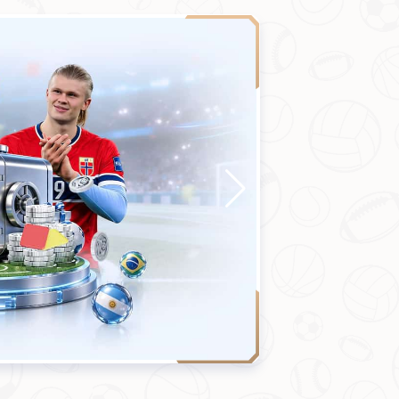
体育
产品中心
新闻中心
联系九游体育
锦赛冠军称雄亚洲