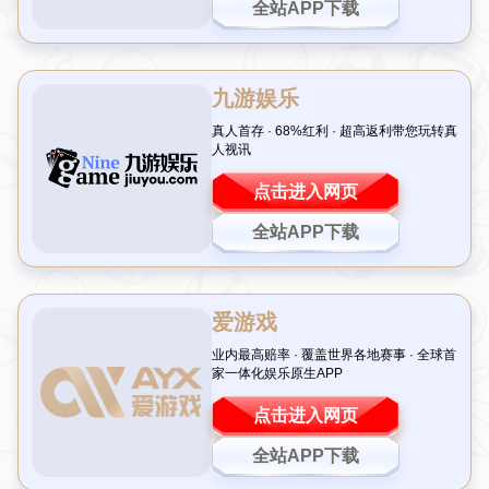
旅。从上世纪末开始，他们多次挑战拜仁慕尼黑和多特蒙德等强
队。然而，尽管进入过多个冠军争夺战阶段，却因关键时刻失误未
能如愿问鼎顶级联赛。这种“千年老二”的称号让无数球迷感到遗
憾，也成为球队多年难以突破的一道心理屏障。
作为一种解决方案，近年来俱乐部逐步调整阵容框架，加强年轻力
量与核心位置。在新引进人才方面，「守门员」这一关键角色尤为