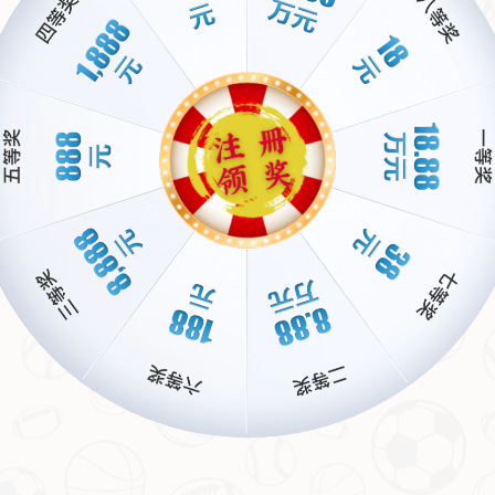
RELATED NEWS
【洞察】伪9号转型？登贝莱化身致命真9号
小因扎吉四年重塑国际米兰，功不可没
拜仁转会传闻：加克波身价7000万欧再度引关注
【告别时刻】赫苏斯·纳瓦斯伯纳乌谢幕，传奇获致敬
阿德巴约：波什为热火牺牲个人数据 一心追求团队胜利
王勤伯：略萨，诺贝尔文学奖得主的足球情缘
CATEGORIES
公司新闻