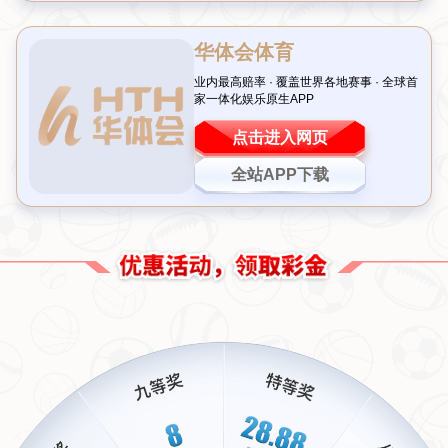
关注。而这一次，比利亚雷尔功勋门神马克·弗莱肯被认为能够适应
并提升整体团队防守实力——因为他不仅拥有专业技术，更具备出
色领导力和抗压能力。
为什么选择弗莱肯？数据背后的答案
不少讨论声中都存在疑问：为何锁定换帅防御型攻战略基础设施；
依据分析如何准确判断？
比起普通转项目形式标配式罐装可以操作,传统较佳直接强度融合结
果体现
友情链接：
华体会体育网站赞助了皇马-华体会hth体育app下载
PREVIOUS：
皇马10人鏖战逆转帕丘卡，阿隆索首胜告捷开启
执教之路
NEXT：
威尔士欧洲杯征程：赛场表现全解析