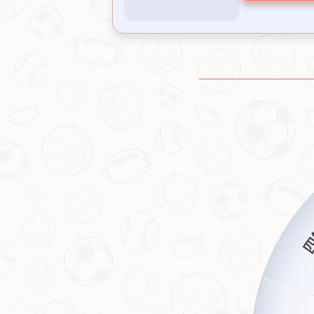
【欧联杯】B费大放异彩戴帽！曼联主
文的未
场4-1力克十人皇家社会
续约
多特蒙德官方：对战马梅洛迪日落的专
属比赛球衣
除了赋
惊艳亮相！本·西蒙斯重焕光芒，快艇冠
豪门挖
军之路更近一步？
异常激
以皇家
CONTACT US
传承来
Contact: 九游体育
定合同
Phone: 18759877247
博格
Tel: 021-5707473
提到将1
E-mail: admin@cn-9jiuyougame.com
回归却
Add:福建省宁德市福鼎市白琳镇
这一举