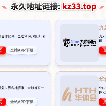
理了博格巴 尤文想把10号球衣交给伊尔迪兹并同球员续约
：尤文图斯的新篇章即将开启
世界中，球衣号码往往承载着特殊的意义，尤其是10号球衣，它象征着球
乐部计划将这一传奇号码交给年轻新星伊尔迪兹，同时准备与这位潜力无
顺带完成了对博格巴的“清理”，标志着球队阵容和战略的全面革新。让我
图斯的10号传承与新希望
图斯的历史长河中，
10号球衣
一直是巨星的专属。从普拉蒂尼到皮耶罗，
的表现和场外问题让这件象征荣誉的球衣蒙上了阴影。近年来，博格巴因伤
为了俱乐部管理层的迫切任务。
尤文将目光投向了年仅18岁的土耳其天才伊尔迪兹。这位小将在青年队和
能力让人联想起当年的皮耶罗。俱乐部高层希望通过将
10号球衣
交给他，