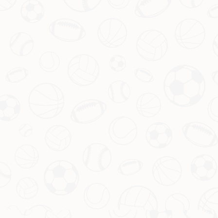
参考来
RELA
【足总