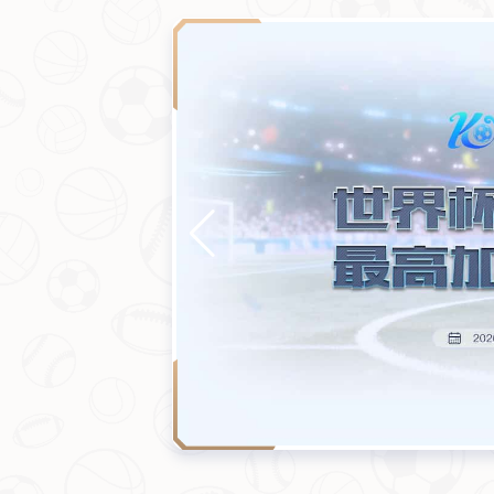
CATEGORIES
NEW
公司新闻