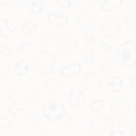
源：
熊猫体育试玩-熊猫体育直播在线观看 Panda Sports
PREVIOUS：
阿根廷美洲杯球员球衣号码揭晓
NEXT
TED NEWS
杯】麦卡蒂帽子戏法，多库助攻4球，曼城8-0狂胜索尔福德！