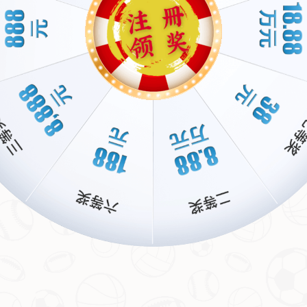
提的是，博格帕离开后，球迷们对于他身披过的
传奇号码
归属问题讨论热
的一种告别，也是对未来的最好展望。这种做法不仅能激励年轻人，还能
选择伊尔迪兹：数据与表现说话
伊尔迪兹
？答案在于他的表现和技术特点。在最近几个赛季的青年联赛中
限的一线队出场时间里展现了出色的适应能力。例如，在一次对阵中游球
线，为队友创造了绝佳机会。这一系列表现让教练组和管理层相信，他有
从战术角度看，现代足球越来越强调全能型前腰，而他恰恰具备这种特质
过代表核心地位的号码，并在未来几年持续成长，或许我们很快就能见证
性思考：传承与革新的平衡
满历史意义的球衣交到一个18岁少年手中，既是一种冒险，也是一种魄力。对
去问题的彻底解决，以及对未来蓝图的大胆勾勒。随着时间的推移，我们
在新时代焕发出新的光芒。