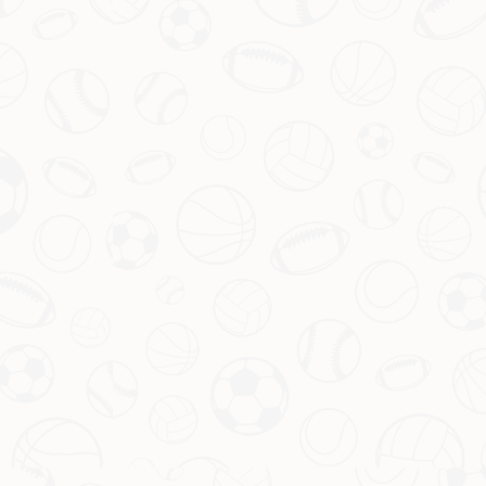
：
姆巴佩在对阵亚马尔时仅获一胜 巴黎成唯一亮点
2026-08-06T00:39:59+08:00