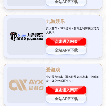
德国球星培养基地：勒沃库森造就的新星维尔茨
若提起欧洲足球青训营的黄金摇篮，勒沃库森显然可圈可点。这家
德甲劲旅不仅注重竞技成绩，更以塑造青年球员闻名于世。其中最
具代表性的便是弗洛里安·维尔茨，他以敏锐直觉、天赋技术闪耀绿
荫场。而帮助他快速崛起的人之一，则是前中场核心罗伯特·罗尔费
斯。